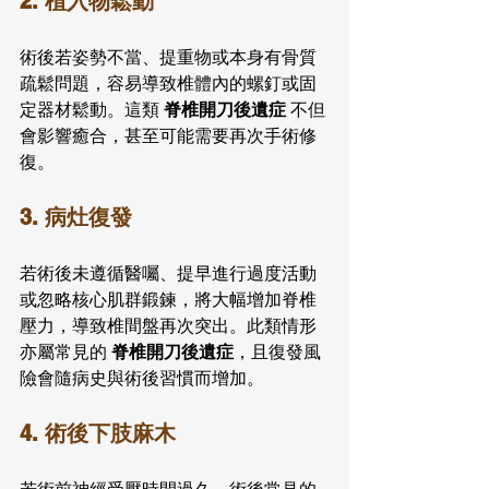
2. 植入物鬆動
術後若姿勢不當、提重物或本身有骨質
疏鬆問題，容易導致椎體內的螺釘或固
定器材鬆動。這類 
脊椎開刀後遺症
 不但
會影響癒合，甚至可能需要再次手術修
復。
3. 病灶復發
若術後未遵循醫囑、提早進行過度活動
或忽略核心肌群鍛鍊，將大幅增加脊椎
壓力，導致椎間盤再次突出。此類情形
亦屬常見的 
脊椎開刀後遺症
，且復發風
險會隨病史與術後習慣而增加。
4. 術後下肢麻木