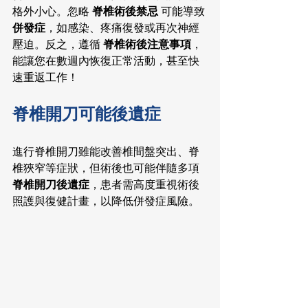
格外小心。忽略 
脊椎術後禁忌
 可能導致
併發症
，如感染、疼痛復發或再次神經
壓迫。反之，遵循 
脊椎術後注意事項
，
能讓您在數週內恢復正常活動，甚至快
速重返工作！
脊椎開刀可能後遺症
進行脊椎開刀雖能改善椎間盤突出、脊
椎狹窄等症狀，但術後也可能伴隨多項 
脊椎開刀後遺症
，患者需高度重視術後
照護與復健計畫，以降低併發症風險。