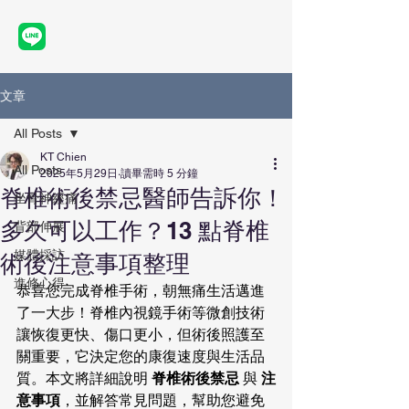
文章
All Posts
KT Chien
All Posts
2025年5月29日
讀畢需時 5 分鐘
脊椎術後禁忌醫師告訴你！
坐骨神經痛
多久可以工作？13 點脊椎
背部伸展
媒體採訪
術後注意事項整理
進修心得
恭喜您完成脊椎手術，朝無痛生活邁進
了一大步！脊椎內視鏡手術等微創技術
讓恢復更快、傷口更小，但術後照護至
關重要，它決定您的康復速度與生活品
質。本文將詳細說明
 脊椎術後禁忌 
與 
注
意事項
，並解答常見問題，幫助您避免 