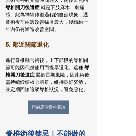
若術前神經受壓時間過久，術後常見的 
脊椎開刀後遺症 
就是下肢麻木、刺痛
感。此為神經修復過程的自然現象，通
常術後前兩週改善幅度最大，後續約一
年內仍有漸進改善空間。
5. 鄰近關節退化
進行脊椎融合術後，上下節段的脊椎關
節可能因代償使用而提早退化。這種 
脊
椎開刀後遺症 
屬於長期風險，因此術後
需持續鍛鍊核心肌群，維持良好姿勢，
並定期回診追蹤脊椎狀況，避免惡化。
預約馬偕骨科看診
脊椎術後禁忌｜不能做的 