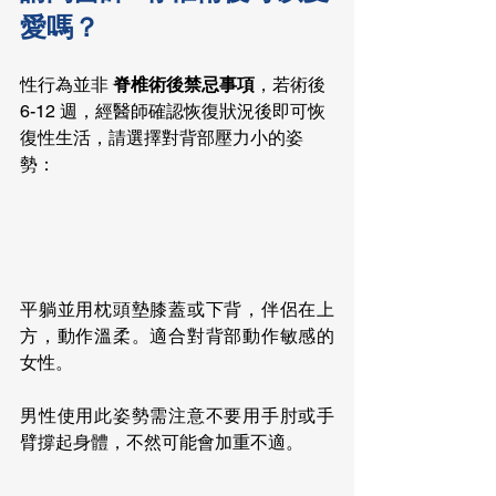
愛嗎？
性行為並非 
脊椎術後禁忌事項
，若術後 
6-12 週，經醫師確認恢復狀況後即可恢
復性生活，請選擇對背部壓力小的姿
勢：
平躺並用枕頭墊膝蓋或下背，伴侶在上
方，動作溫柔。適合對背部動作敏感的
女性。
男性使用此姿勢需注意不要用手肘或手
臂撐起身體，不然可能會加重不適。