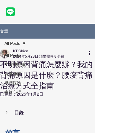
文章
All Posts
KT Chien
All Posts
2024年5月28日
讀畢需時 8 分鐘
不明原因背痛怎麼辦？我的
坐骨神經痛
背痛原因是什麼？腰痠背痛
背部伸展
媒體採訪
治療方式全指南
進修心得
已更新：
2025年1月2日
目錄