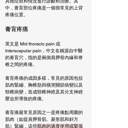
具體症狀和情況進行診斷和治療。其
中，膏肓部位疼痛是一個很常見的上背
疼痛位置。
膏肓疼痛
英文是 Mid thoracic pain 或 
Interscapular pain，中文名稱源自中醫
的膏肓穴，指的是兩側肩胛骨內緣和脊
椎之間的疼痛。
膏肓疼痛的成因多樣，常見的原因包括
肌肉緊繃、胸椎肋與橫突關節病變以及
頸椎病變，造成頸椎神經及其分支神經
壓迫所導致的疼痛。
膏肓痛最常見原因之一是疼痛點周圍的
肌肉（如提肩胛骨肌、菱形肌和斜方
肌）緊繃，這些
肌肉的過度使用或緊張