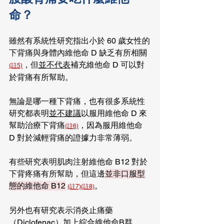
命？
雖然有系統性研究指出小於 60 歲女性的
下背痛與身體內維他命 D 缺乏有所相關
，但
並不代表
補充維他命 D 可以對
(註5)
於背痛有所幫助。
無論是哪一種下背痛，也有很多系統性
研究都表明
並不建議
以服用維他命 D 來
幫助治療下背痛
，因為服用維他命 
(註6)
D 對於減輕背痛的證據力非常薄弱。
有些研究表明肌肉注射維他命 B12 對於
下背疼痛有所幫助，但這邊
並非口服型
態的維他命 B12
。
(註7)
(註8)
另外也有研究表示消炎止痛藥
（Diclofenac）加上綜合維他命B群