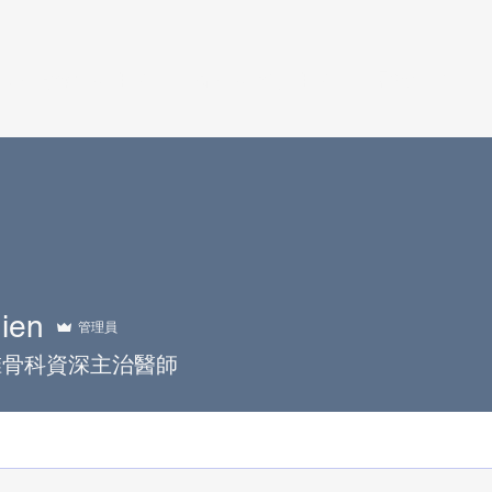
活動度保留型手術
融合型脊椎手術
醫學文章
ien
管理員
椎骨科資深主治醫師