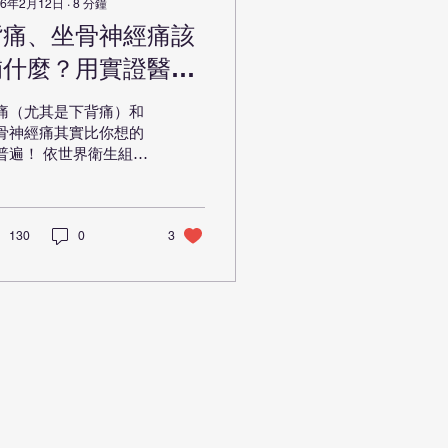
26年2月12日
∙
8
分鐘
背痛、坐骨神經痛該
補什麼？用實證醫學
帶你看懂脊椎保健品
痛（尤其是下背痛）和
能幫你到哪一步
骨神經痛其實比你想的
普遍！ 依世界衛生組織
計， 全球約 80% 的人
生至少會遇到一次下背
！ 坐骨神經痛大多來自
間盤突出或脊椎退化，
130
0
3
經壓迫時疼痛可能從腰
伸到腿，甚至伴隨麻木
力。 這些不只難受也會
響上班、睡眠和生活品
，久了甚至會增加醫療
出。 其實背痛與神經痛
半和四件事有關： 發
、神經損傷、骨質流
、氧化壓力 。 多數人
到時會開始搜尋「身體