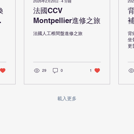
2026年2月20日
∙
4
分鐘
20
換
法國CCV
路
Montpellier進修之旅
法國人工椎間盤進修之旅
背
坐
更
統
一
痛
29
0
1
椎
神
延
無
影
載入更多
質
支
多
炎
失
遇