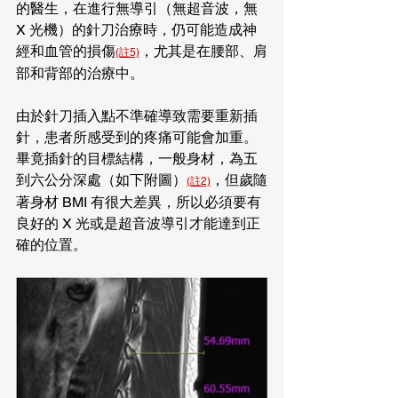
的醫生，在進行無導引（無超音波，無 
X 光機）的針刀治療時，仍可能造成神
經和血管的損傷
，尤其是在腰部、肩
(註5)
部和背部的治療中。
由於針刀插入點不準確導致需要重新插
針，患者所感受到的疼痛可能會加重。
畢竟插針的目標結構，一般身材，為五
到六公分深處（如下附圖）
，但歲隨
(註2)
著身材 BMI 有很大差異，所以必須要有
良好的 X 光或是超音波導引才能達到正
確的位置。