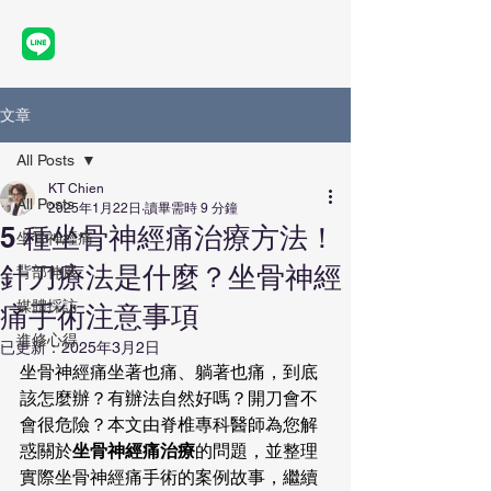
文章
All Posts
KT Chien
All Posts
2025年1月22日
讀畢需時 9 分鐘
5 種坐骨神經痛治療方法！
坐骨神經痛
針刀療法是什麼？坐骨神經
背部伸展
媒體採訪
痛手術注意事項
進修心得
已更新：
2025年3月2日
坐骨神經痛坐著也痛、躺著也痛，到底
該怎麼辦？有辦法自然好嗎？開刀會不
會很危險？本文由脊椎專科醫師為您解
惑關於
坐骨神經痛治療
的問題，並整理
實際坐骨神經痛手術的案例故事，繼續