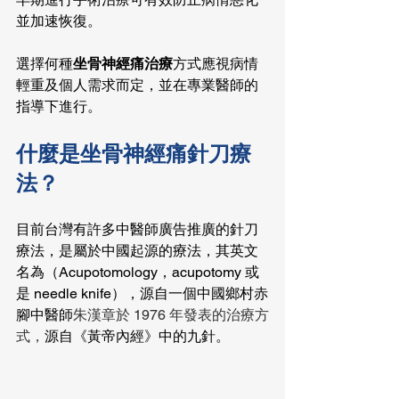
並加速恢復。
選擇何種
坐骨神經痛治療
方式應視病情
輕重及個人需求而定，並在專業醫師的
指導下進行。
什麼是坐骨神經痛針刀療
法？
目前台灣有許多中醫師廣告推廣的針刀
療法，是屬於中國起源的療法，其英文
名為（Acupotomology，acupotomy 或
是 needle knife），源自一個中國鄉村赤
腳中醫師
朱漢章於 1976 年發表的治療方
式，
源自《黃帝內經》中的九針。