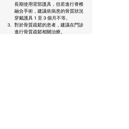
長期使用背部護具，但若進行脊椎
融合手術，建議依病患的骨質狀況
穿戴護具 1 至 3 個月不等。
對於骨質疏鬆的患者，建議在門診
進行骨質疏鬆相關治療。
坐骨神經痛手術後
 3 個月內應避免
彎腰、扭腰及搬重物。
由於脊椎融合的恢復速度因人而
異，醫師會在回診時評估病情，並
給出恢復正常生活、解除活動限制
的時間點。
術後回診通常需持續數年，但早期
約 1 至 3 個月回診一次，若恢復良
好且無疼痛，後續原則上每半年至
一年回診一次，進行影像追蹤即
可。
患者術後可透過散步及長時間步行
作為復健方式，並搭配核心肌群訓
練，例如棒式和橋式，這兩種動作