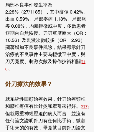
局部不良事件發生率為 
2.28%（27/1185），其中瘀傷 0.42%、
出血 0.59%、局部疼痛 1.18%、局部瘙
癢 0.08%，均屬輕微或中度，多數患者
短期內自然恢復。刀刃寬度較大（OR：
10.56）及刺激次數較多（OR：2.93）
顯著增加不良事件風險，結果顯示針刀
治療的不良事件主要為輕微至中度，與
刀刃寬度、刺激次數及操作技術相關
(註
。
6)
針刀療法的效果？
就系統性回顧治療效果，針刀治療頸椎
和腰椎疼痛有比針灸和牽引來得好。
(註7)
但就嚴重神經壓迫的病人而言，並沒有
任何論文證明針刀有任何比手術，微創
手術來的的有效，畢竟就目前針刀論文