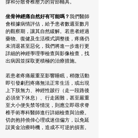
撐和分散脊椎壓力的背部輔具。
坐骨神經痛自然好有可能嗎？
我們醫師
會根據病情評估，給予患者數週至數月
的觀察期，讓其自然緩解。若患者經過
藥物、復健及生活模式調整後，疼痛仍
未消退甚至惡化，我們將進一步進行更
詳細的神經學理學檢查與影像檢查，找
出病因並採取更積極的治療措施。
若患者疼痛嚴重至影響睡眠，稍微活動
即引發劇烈疼痛無法正常生活，或出現
上下肢無力、神經性跛行（走一段路後
必須坐下休息）、行走困難，甚至嚴重
至大小便失禁等情況，則應立即尋求脊
椎手術專科醫師進行詳細檢查與治療。
切勿抱持僥倖心理或迷信偏方，以免延
誤黃金治療時機，造成不可逆的損害。