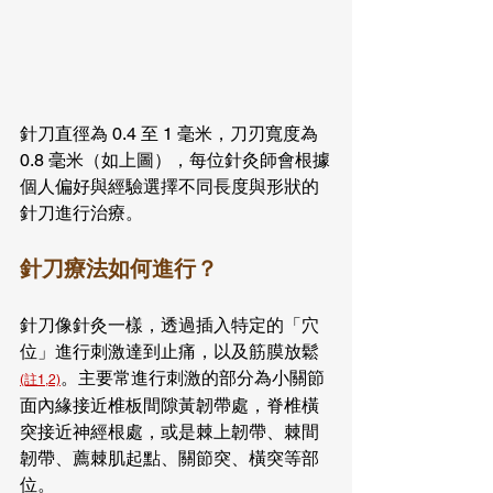
針刀直徑為 0.4 至 1 毫米，刀刃寬度為 
0.8 毫米（如上圖），每位針灸師會根據
個人偏好與經驗選擇不同長度與形狀的
針刀進行治療。
針刀療法如何進行？
針刀像針灸一樣，透過插入特定的「穴
位」進行刺激達到止痛，以及筋膜放鬆
。主要常進行刺激的部分為小關節
(註1,2)
面內緣接近椎板間隙黃韌帶處，脊椎橫
突接近神經根處，或是棘上韌帶、棘間
韌帶、薦棘肌起點、關節突、橫突等部
位。