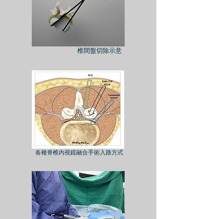
椎間盤切除示意
​各種脊椎內視鏡融合手術入路方式