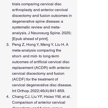
trials comparing cervical disc 
arthroplasty and anterior cervical 
discectomy and fusion outcomes in 
degenerative spine disease: a 
systematic review and meta-
analysis. J Neurosurg Spine. 2025; 
[Epub ahead of print].
Peng Z, Hong Y, Meng Y, Liu H. A 
meta-analysis comparing the 
short- and mid- to long-term 
outcomes of artificial cervical disc 
replacement (ACDR) with anterior 
cervical discectomy and fusion 
(ACDF) for the treatment of 
cervical degenerative disc disease. 
Int Orthop. 2022;46(4):841-859.
Chang CJ, Liu YF, Hsiao YM, et al. 
Comparison of anterior cervical 