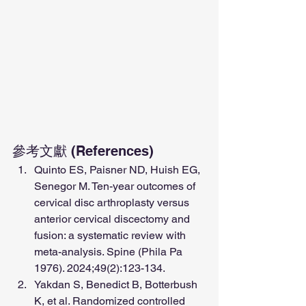
參考文獻 (References)
Quinto ES, Paisner ND, Huish EG, 
Senegor M. Ten-year outcomes of 
cervical disc arthroplasty versus 
anterior cervical discectomy and 
fusion: a systematic review with 
meta-analysis. Spine (Phila Pa 
1976). 2024;49(2):123-134.
Yakdan S, Benedict B, Botterbush 
K, et al. Randomized controlled 