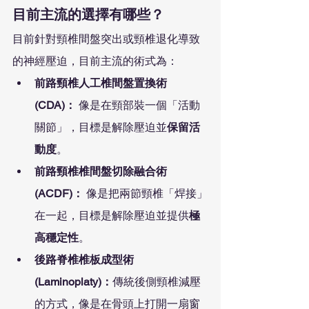
目前主流的選擇有哪些？
目前針對頸椎間盤突出或頸椎退化導致
的神經壓迫，目前主流的術式為：
前路頸椎人工椎間盤置換術 
(CDA)：
 像是在頸部裝一個「活動
關節」，目標是解除壓迫並
保留活
動度
。
前路頸椎椎間盤切除融合術 
(ACDF)：
 像是把兩節頸椎「焊接」
在一起，目標是解除壓迫並提供
極
高穩定性
。
後路脊椎椎板成型術
(Laminoplaty)：
傳統後側頸椎減壓
的方式，像是在骨頭上打開一扇窗