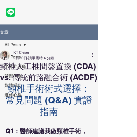
文章
All Posts
KT Chien
All Posts
2月20日
讀畢需時 4 分鐘
頸椎人工椎間盤置換 (CDA)
坐骨神經痛
vs. 傳統前路融合術 (ACDF)
背部伸展
媒體採訪
頸椎手術術式選擇：
進修心得
常見問題 (Q&A) 實證
指南
Q1：醫師建議我做頸椎手術，