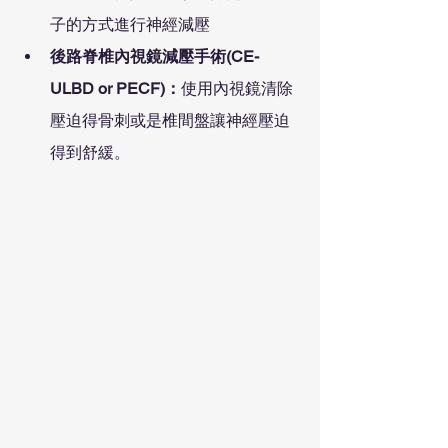
子的方式進行神經減壓
後路脊椎內視鏡減壓手術(CE-
ULBD or PECF)：
使用內視鏡清除
壓迫得骨刺或是椎間盤讓神經壓迫
得到舒緩。