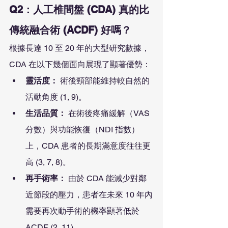
Q2：人工椎間盤 (CDA) 真的比
傳統融合術 (ACDF) 好嗎？
根據長達 10 至 20 年的大型研究數據，
CDA 在以下幾個面向展現了顯著優勢：
靈活度：
 術後頸部能維持較自然的
活動角度 (1, 9)。
生活品質：
 在術後疼痛緩解（VAS 
分數）與功能恢復（NDI 指數）
上，CDA 患者的長期滿意度往往更
高 (3, 7, 8)。
再手術率：
 由於 CDA 能減少對鄰
近節段的壓力，患者在未來 10 年內
需要再次動手術的機率顯著低於 
ACDF (2, 11)。