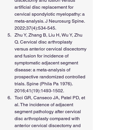
discectomy and fusion versus 
artificial disc replacement for 
cervical spondylotic myelopathy: a 
meta-analysis. J Neurosurg Spine. 
2022;37(4):534-545.
Zhu Y, Zhang B, Liu H, Wu Y, Zhu 
Q. Cervical disc arthroplasty 
versus anterior cervical discectomy 
and fusion for incidence of 
symptomatic adjacent segment 
disease: a meta-analysis of 
prospective randomized controlled 
trials. Spine (Phila Pa 1976). 
2016;41(19):1493-1502.
Toci GR, Canseco JA, Patel PD, et 
al. The incidence of adjacent 
segment pathology after cervical 
disc arthroplasty compared with 
anterior cervical discectomy and 